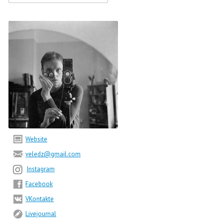

Website

veledz@gmail.com

Instagram

Facebook

VKontakte

Livejournal