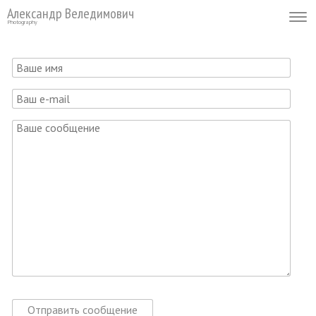
Александр Веледимович
Photography