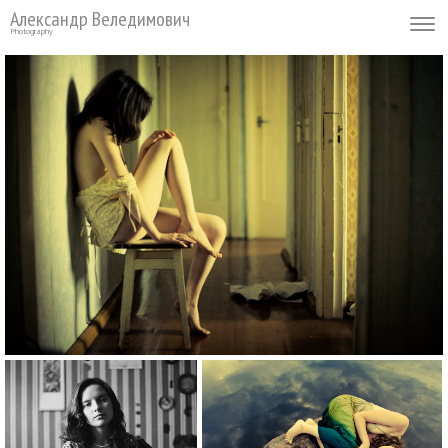
Александр Веледимович
Photography