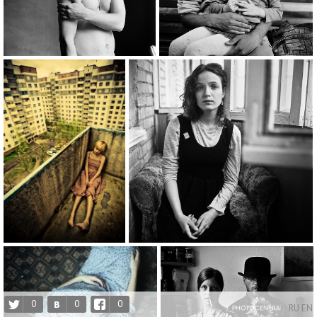
0
0
0
RU
EN